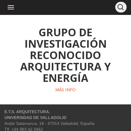
GRUPO DE
INVESTIGACIÓN
RECONOCIDO
ARQUITECTURA Y
ENERGÍA
MÁS INFO
E.T.S. ARQUITECTURA.
UNIVERSIDAD DE VALLADOLID
Avda/ Salamanca, 18 - 47014 Valladolid, España
Tlf. +34 983 42 3462